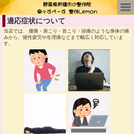
群馬県前橋市の整体院
T
楽々すぺーす 整体Lemon
o
g
g
適応症状について
l
e
当店では、 腰痛・肩こり・首こり・頭痛のような身体の痛
n
a
みから、慢性疲労や生理痛などまで幅広く対応していま
v
す。
i
g
a
t
i
o
n