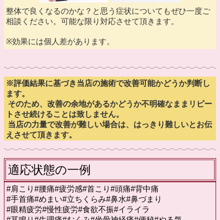
整体で良くなるのかな？と思う症状についてもぜひ一度ご
相談ください。可能な限り対応させて頂きます。
※効果には個人差があります。
※評価結果に基づき当店の施術で改善可能かどうか判断し
ます。
そのため、改善の余地があるかどうか不明確なままリピー
トさせ続けることは致しません。
当店の力量で改善が難しい場合は、はっきり難しいとお伝
えさせて頂きます。
適応状態の一例
#肩こり#腰痛#疲労感#首こり#頭痛#背中痛
#手首痛#めまい#立ちくらみ#鼻水#鼻づまり
#眼精疲労#慢性疲労#食欲不振#イライラ
#耳鳴り#生理痛#むくみ#坐骨神経痛#便秘#やる気