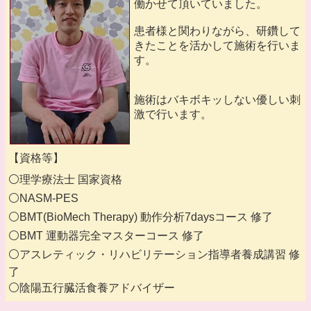
働かせて頂いていました。
患者様と関わりながら、研鑽して
きたことを活かして施術を行いま
す。
施術はバキボキッしない優しい刺
激で行います。
【資格等】
⚪理学療法士 国家資格
⚪NASM-PES
⚪BMT(BioMech Therapy) 動作分析7daysコース 修了
⚪BMT 運動器完全マスターコース 修了
⚪アスレティック・リハビリテーション指導者養成講習 修
了
⚪陰陽五行臓活食養アドバイザー