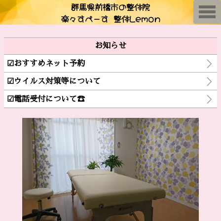
群馬県前橋市の整体院
T
楽々すぺーす 整体Lemon
o
g
g
l
お知らせ
e
n
a
☑おすすめネット予約
v
i
☑ウイルス対策等について
g
a
t
☑電話受付について☎️
i
o
n